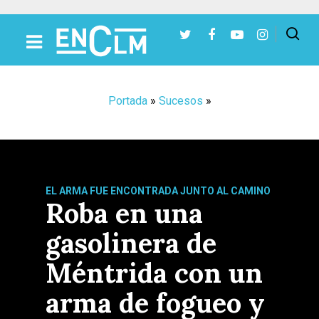
Presiona Intro para buscar o ESC para cerrar
Portada
»
Sucesos
»
EL ARMA FUE ENCONTRADA JUNTO AL CAMINO
Roba en una
gasolinera de
Méntrida con un
arma de fogueo y