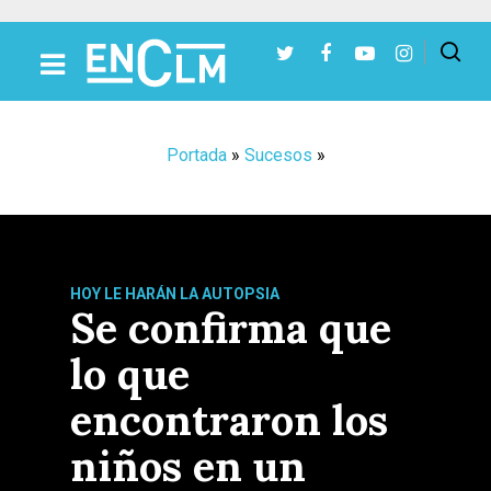
Presiona Intro para buscar o ESC para cerrar
Portada
»
Sucesos
»
HOY LE HARÁN LA AUTOPSIA
Se confirma que
lo que
encontraron los
niños en un