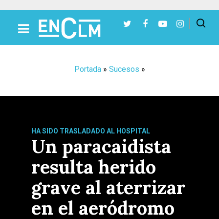
Presiona Intro para buscar o ESC para cerrar
Portada
»
Sucesos
»
HA SIDO TRASLADADO AL HOSPITAL
Un paracaidista
resulta herido
grave al aterrizar
en el aeródromo