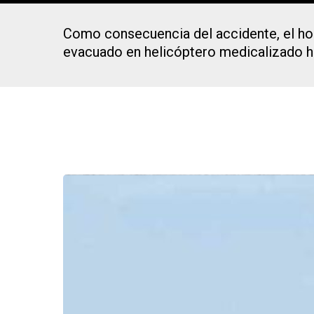
Como consecuencia del accidente, el hom
evacuado en helicóptero medicalizado ha
Presiona Intro para buscar o ESC para cerrar