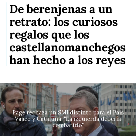
De berenjenas a un
retrato: los curiosos
regalos que los
castellanomanchegos
han hecho a los reyes
Page rechaza un SMI distinto para el País
Vasco y Cataluña: "La izquierda debería
combatirlo"