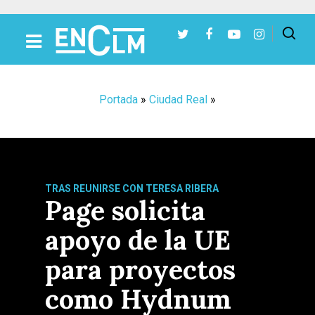
Presiona Intro para buscar o ESC para cerrar
Portada
»
Ciudad Real
»
TRAS REUNIRSE CON TERESA RIBERA
Page solicita
apoyo de la UE
para proyectos
como Hydnum