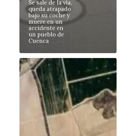
Se sale de la vía,
queda atrapado
bajo su coche y
muere en un
Castilla-La Manch
accidente en
Toledo
un pueblo de
Sanidad
Cuenca
Ciudad Real
Economía
Albacete
Educación
Cuenca
Cultura
Guadalajara
Deportes
Talavera
Sucesos
Medio Ambiente
Planeta Rural
Especiales