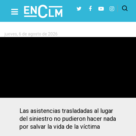
Etiqueta:
accidente
de
tráfico
jueves, 6 de agosto de 2026
Presiona Intro para buscar o ESC para cerrar
Se sale de la vía, queda atrapado bajo su
coche y muere en un accidente en un
pueblo de Cuenca
Las asistencias trasladadas al lugar
del siniestro no pudieron hacer nada
por salvar la vida de la víctima