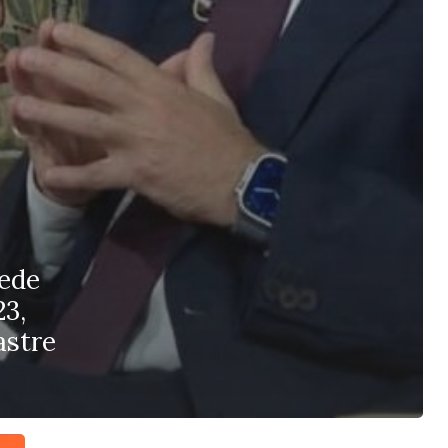
uede
23,
astre