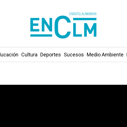
ucación
Cultura
Deportes
Sucesos
Medio Ambiente
o que en 2023, que la política nacional arrastre al PSOE 