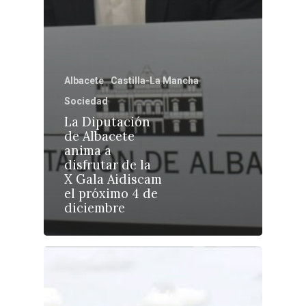
Castilla-La Manch
Toledo
Sanidad
Ciudad Real
Economía
Albacete
Castilla-La Mancha
Albacete
Educación
Sociedad
Cuenca
La Diputación
Cultura
Guadalajara
de Albacete
anima a
Deportes
Talavera
disfrutar de la
Sucesos
X Gala Aidiscam
el próximo 4 de
Medio Ambiente
diciembre
Planeta Rural
Especiales
Política