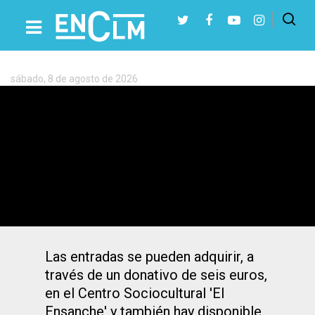
Etiqueta:
Aidiscam
sábado, 8 de agosto de 2026
Presiona Intro para buscar o ESC para cerrar
La Diputación de Albacete anima a
disfrutar de la X Gala Aidiscam el
próximo 4 de diciembre
Las entradas se pueden adquirir, a
través de un donativo de seis euros,
en el Centro Sociocultural 'El
Ensanche' y también hay disponible