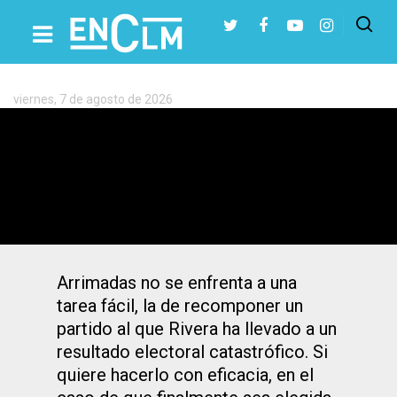
Etiqueta:
Albert
Rivera
viernes, 7 de agosto de 2026
Presiona Intro para buscar o ESC para cerrar
¿Queda alguien ahí dentro?
Arrimadas no se enfrenta a una
tarea fácil, la de recomponer un
partido al que Rivera ha llevado a un
resultado electoral catastrófico. Si
quiere hacerlo con eficacia, en el