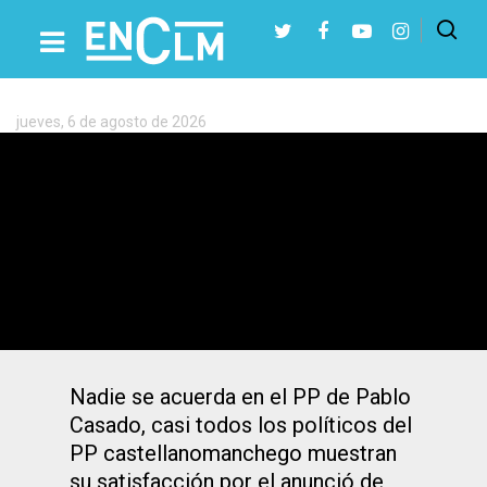
Etiqueta:
Alberto
Núñez
Feijoo
jueves, 6 de agosto de 2026
Presiona Intro para buscar o ESC para cerrar
Presidentes provinciales, diputados,
senadores, Núñez… Todos con Fejióo en
el PP de CLM
Nadie se acuerda en el PP de Pablo
Casado, casi todos los políticos del
PP castellanomanchego muestran
su satisfacción por el anunció de