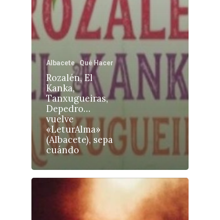
Albacete
Educación
Cuenca
Cultura
Guadalajara
Deportes
Talavera
Albacete
Qué Hacer
Sucesos
Rozalén, El
Kanka,
Medio Ambiente
Tanxugueiras,
Depedro…
Planeta Rural
vuelve
«LeturAlma»
Especiales
(Albacete), sepa
Política
cuándo
Galerías