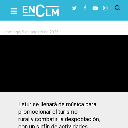
Etiqueta:
Alma
Letur
domingo, 9 de agosto de 2026
Presiona Intro para buscar o ESC para cerrar
Rozalén, El Kanka, Tanxugueiras,
Depedro… vuelve «LeturAlma»
(Albacete), sepa cuándo
Letur se llenará de música para
promocionar el turismo
rural y combatir la despoblación,
con un sinfín de actividades