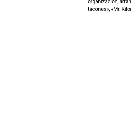
organización, arra
tacones», «Mr. Kil