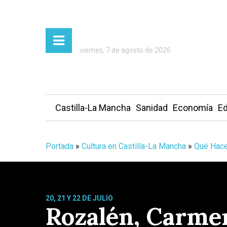
viernes, 7 de agosto de 2026
Castilla-La Mancha
Sanidad
Economía
Ed
Portada
»
Cultura en Castilla-La Mancha
»
Qué Hace
20, 21 Y 22 DE JULIO
Rozalén, Carmen