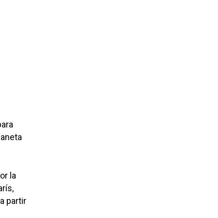
para
planeta
or la
rís,
 partir