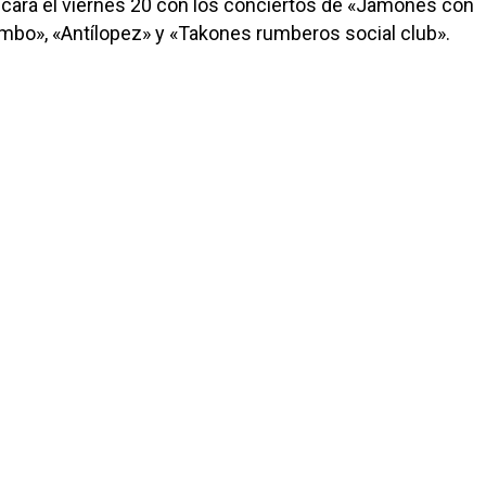
ncará el viernes 20 con los conciertos de «Jamones con
ombo», «Antílopez» y «Takones rumberos social club».