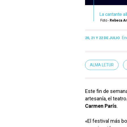
La cantante a
Foto -
Rebeca A
En
20, 21 Y 22 DE JULIO
ALMA LETUR
Este fin de semana
artesanía, el teat
Carmen París
.
«El festival más b