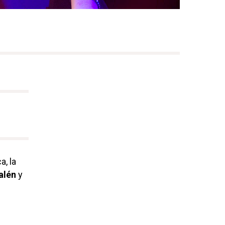
a, la
alén
y