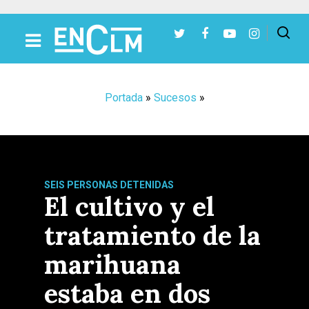
Presiona Intro para buscar o ESC para cerrar
Portada
»
Sucesos
»
SEIS PERSONAS DETENIDAS
El cultivo y el
tratamiento de la
marihuana
estaba en dos