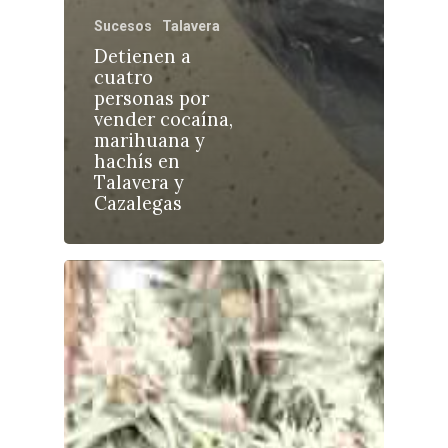
Sucesos
Talavera
Detienen a
cuatro
personas por
Castilla-La Manch
vender cocaína,
Toledo
Sanidad
marihuana y
hachís en
Ciudad Real
Economía
Talavera y
Cazalegas
Albacete
Educación
Cuenca
Cultura
Guadalajara
Deportes
Talavera
Sucesos
Medio Ambiente
Planeta Rural