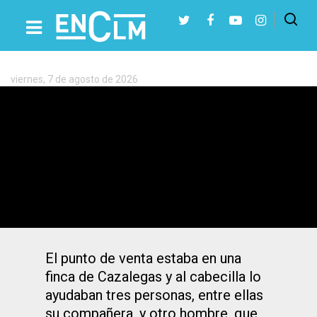
Etiqueta:
marihuana
viernes, 7 de agosto de 2026
Presiona Intro para buscar o ESC para cerrar
Detienen a cuatro personas por vender
cocaína, marihuana y hachís en Talavera
y Cazalegas
El punto de venta estaba en una
finca de Cazalegas y al cabecilla lo
ayudaban tres personas, entre ellas
su compañera, y otro hombre, que