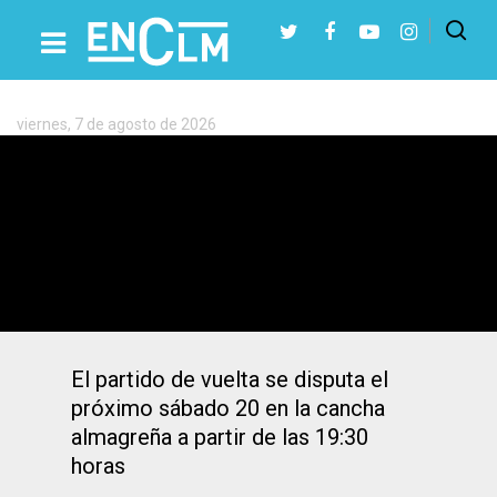
Etiqueta:
Almagro
FSF
viernes, 7 de agosto de 2026
Presiona Intro para buscar o ESC para cerrar
El Almagro FSF intentará la hazaña de
ascender a Primera Iberdrola
El partido de vuelta se disputa el
próximo sábado 20 en la cancha
almagreña a partir de las 19:30
horas