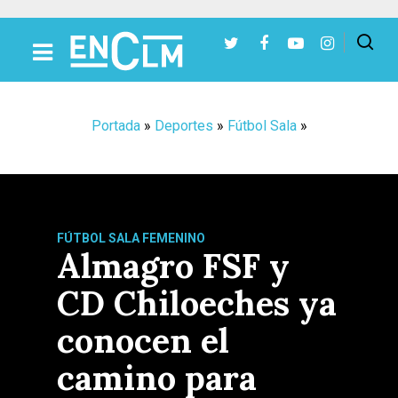
Presiona Intro para buscar o ESC para cerrar
Portada
»
Deportes
»
Fútbol Sala
»
FÚTBOL SALA FEMENINO
Almagro FSF y
CD Chiloeches ya
conocen el
camino para