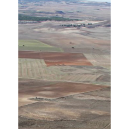
Planeta Rural
Especiales
Política
Galerías