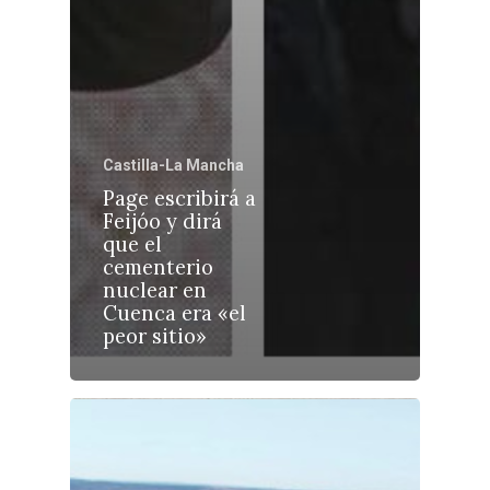
Castilla-La Manch
Castilla-La Mancha
Toledo
Sanidad
Page escribirá a
Feijóo y dirá
Ciudad Real
Economía
que el
cementerio
Albacete
Educación
nuclear en
Cuenca
Cuenca era «el
Cultura
peor sitio»
Guadalajara
Deportes
Talavera
Sucesos
Medio Ambiente