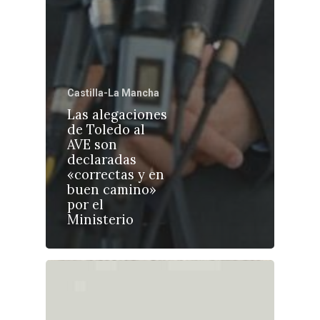
Castilla-La Mancha
Castilla-La Manch
Las alegaciones
Toledo
Sanidad
de Toledo al
AVE son
Ciudad Real
Economía
declaradas
«correctas y en
Albacete
Educación
buen camino»
Cuenca
por el
Cultura
Ministerio
Guadalajara
Deportes
Talavera
Sucesos
Medio Ambiente