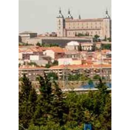
Planeta Rural
Especiales
Política
Galerías