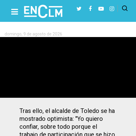
Etiqueta:
AVE
Toledo
domingo, 9 de agosto de 2026
Presiona Intro para buscar o ESC para cerrar
Las alegaciones de Toledo al AVE son
declaradas «correctas y en buen
camino» por el Ministerio
Tras ello, el alcalde de Toledo se ha
mostrado optimista: "Yo quiero
confiar, sobre todo porque el
trabajo de participación que se hizo