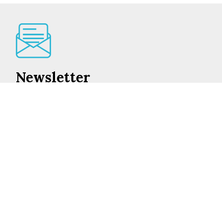
Newsletter
Lo mejor de en Castilla-La Mancha cada día en su
correo
INSCRIBIRME
©2026 ENCASTILLALAMANCHA.ES