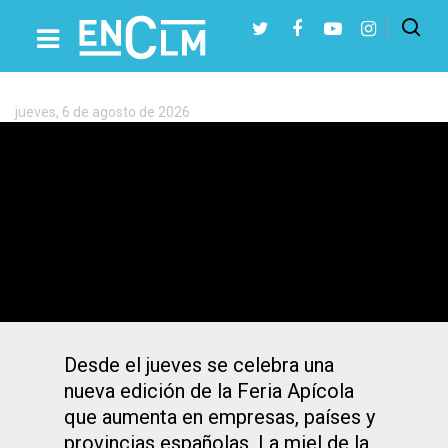
Etiqueta:
Ayuntamiento
de
Pastrana
jueves, 6 de agosto de 2026
Presiona Intro para buscar o ESC para cerrar
La XLIV Feria Apícola Internacional de
Pastrana reunirá a 56 empresas de seis
países
Desde el jueves se celebra una
nueva edición de la Feria Apícola
que aumenta en empresas, países y
provincias españolas. La miel de la