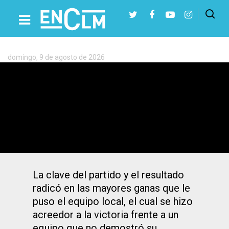
Etiqueta:
Bada
Huesca
domingo, 9 de agosto de 2026
Presiona Intro para buscar o ESC para cerrar
26-23: El Bada Huesca, que le puso más
ganas, fue superior al Liberbank Cuenca
La clave del partido y el resultado
radicó en las mayores ganas que le
puso el equipo local, el cual se hizo
acreedor a la victoria frente a un
equipo que no demostró su