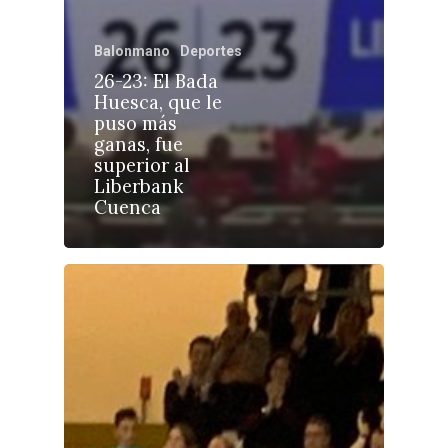
Balonmano
Deportes
26-23: El Bada
Castilla-La Manch
Huesca, que le
puso más
Toledo
Sanidad
ganas, fue
superior al
Ciudad Real
Economía
Liberbank
Cuenca
Albacete
Educación
Cuenca
Cultura
Guadalajara
Deportes
Talavera
Sucesos
Medio Ambiente
Planeta Rural