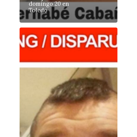
Planeta Rural
domingo 20 en
Toledo
Especiales
Política
Galerías