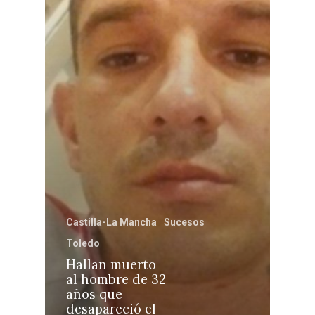
Castilla-La Manch
Toledo
Sanidad
Ciudad Real
Economía
Albacete
Educación
Cuenca
Cultura
Guadalajara
Castilla-La Mancha
Sucesos
Deportes
Talavera
Toledo
Sucesos
Hallan muerto
al hombre de 32
Medio Ambiente
años que
desapareció el