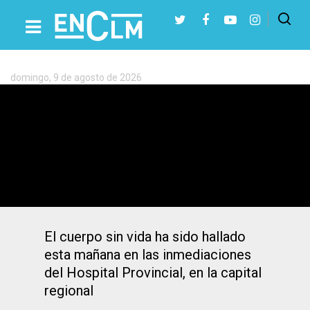
Etiqueta:
Bernabé
Cabañas
Rey
domingo, 9 de agosto de 2026
Presiona Intro para buscar o ESC para cerrar
Hallan muerto al hombre de 32 años que
desapareció el domingo 20 en Toledo
El cuerpo sin vida ha sido hallado
esta mañana en las inmediaciones
del Hospital Provincial, en la capital
regional