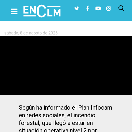
Etiqueta:
Borox
sábado, 8 de agosto de 2026
Presiona Intro para buscar o ESC para cerrar
Vídeo | Un incendio obligó a confinar a
vecinos de un pueblo de Toledo: ya está
controlado
Según ha informado el Plan Infocam
en redes sociales, el incendio
forestal, que llegó a estar en
situación operativa nivel 2 por