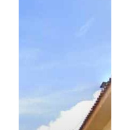
Planeta Rural
Especiales
Política
Galerías