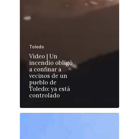
Castilla-La Manch
Toledo
Toledo
Sanidad
Vídeo | Un
incendio obligó
Ciudad Real
Economía
a confinar a
vecinos de un
Albacete
Educación
pueblo de
Cuenca
Toledo: ya está
Cultura
controlado
Guadalajara
Deportes
Talavera
Sucesos
Medio Ambiente