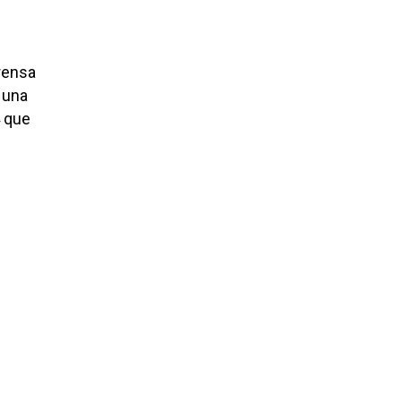
prensa
 una
4 que