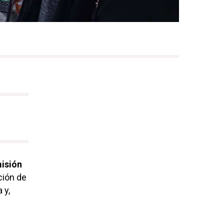
misión
ción de
 y,