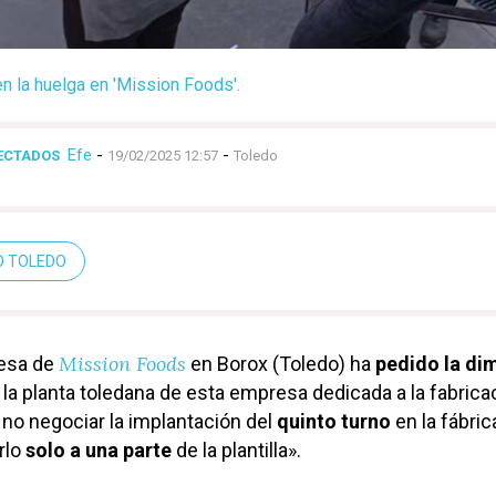
 la huelga en 'Mission Foods'.
Efe
-
-
FECTADOS
19/02/2025 12:57
Toledo
O TOLEDO
Mission Foods
resa de
en Borox (Toledo) ha
pedido la di
la planta toledana de esta empresa dedicada a la fabrica
 no negociar la implantación del
quinto turno
en la fábrica
rlo
solo a una parte
de la plantilla».