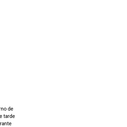
rno de
e tarde
urante