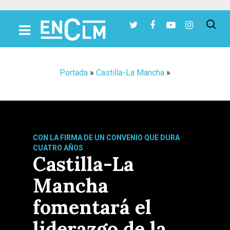
Presiona Intro para buscar o ESC para cerrar
Portada
»
Castilla-La Mancha
»
CON LA FIRMA DE UN CONVENIO QUE DURA
CUATRO AÑOS
Castilla-La
Mancha
fomentará el
liderazgo de la