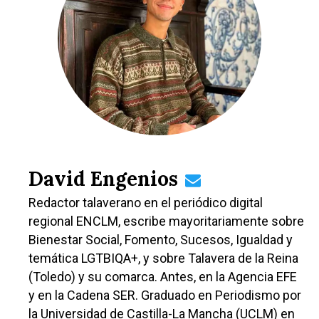
Albacete
Educación
Cuenca
Cultura
Guadalajara
Deportes
Talavera
Sucesos
Medio Ambiente
Planeta Rural
David Engenios
Especiales
Redactor talaverano en el periódico digital
regional ENCLM, escribe mayoritariamente sobre
Política
Bienestar Social, Fomento, Sucesos, Igualdad y
Galerías
temática LGTBIQA+, y sobre Talavera de la Reina
(Toledo) y su comarca. Antes, en la Agencia EFE
y en la Cadena SER. Graduado en Periodismo por
la Universidad de Castilla-La Mancha (UCLM) en