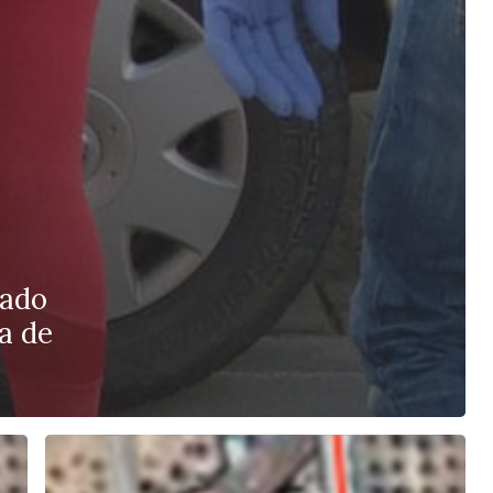
lado
a de