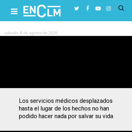
Etiqueta:
Calera
y
Chozas
sábado, 8 de agosto de 2026
Presiona Intro para buscar o ESC para cerrar
Muere un camionero de 57 años en un
accidente en Calera y Chozas (Toledo)
Los servicios médicos desplazados
hasta el lugar de los hechos no han
podido hacer nada por salvar su vida