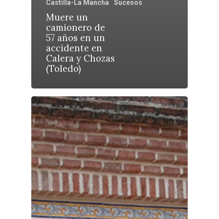
Educación
Castilla-La Mancha
Sucesos
Cuenca
Muere un
Cultura
camionero de
Guadalajara
57 años en un
Deportes
Talavera
accidente en
Calera y Chozas
Sucesos
(Toledo)
Medio Ambiente
Planeta Rural
Especiales
Política
Galerías