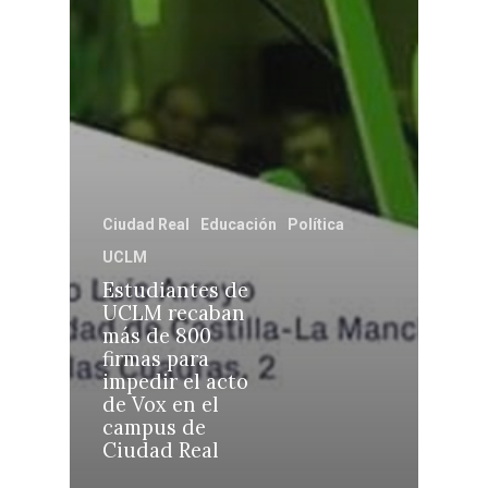
Toledo
Sanidad
Ciudad Real
Economía
Albacete
Educación
Cuenca
Cultura
Guadalajara
Deportes
Talavera
Ciudad Real
Educación
Política
Sucesos
UCLM
Estudiantes de
Medio Ambiente
UCLM recaban
más de 800
Planeta Rural
firmas para
Especiales
impedir el acto
de Vox en el
Política
campus de
Ciudad Real
Galerías