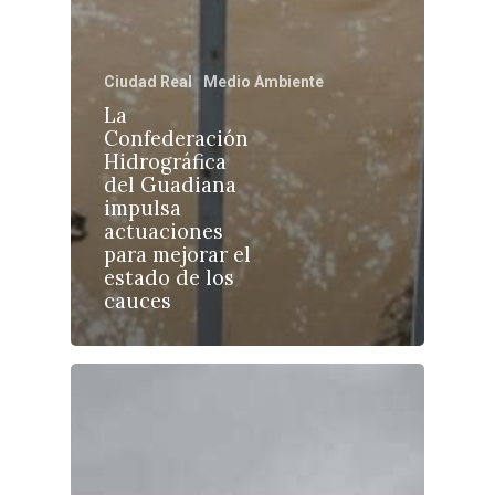
Ciudad Real
Medio Ambiente
La
Castilla-La Manch
Confederación
Hidrográfica
Toledo
Sanidad
del Guadiana
impulsa
Ciudad Real
Economía
actuaciones
para mejorar el
Albacete
Educación
estado de los
Cuenca
cauces
Cultura
Guadalajara
Deportes
Talavera
Sucesos
Medio Ambiente