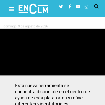
Etiqueta:
Consejería
de
Educación
domingo, 9 de agosto de 2026
Presiona Intro para buscar o ESC para cerrar
EducamosCLM estrena una sección
para agilizar las gestiones de nuevos
docentes y equipos directivos
Esta nueva herramienta se
encuentra disponible en el centro de
ayuda de esta plataforma y reúne
diferentes videotutoriales