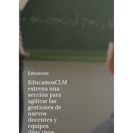
Castilla-La Manch
Toledo
Sanidad
Educación
Ciudad Real
Economía
EducamosCLM
Albacete
estrena una
Educación
sección para
Cuenca
agilizar las
Cultura
gestiones de
Guadalajara
nuevos
Deportes
Talavera
docentes y
equipos
Sucesos
directivos