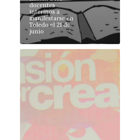
docentes
Ciudad Real
Economía
interinos a
Albacete
manifestarse en
Educación
Toledo el 21 de
Cuenca
junio
Cultura
Guadalajara
Deportes
Talavera
Sucesos
Medio Ambiente
Planeta Rural
Especiales
Política
Galerías