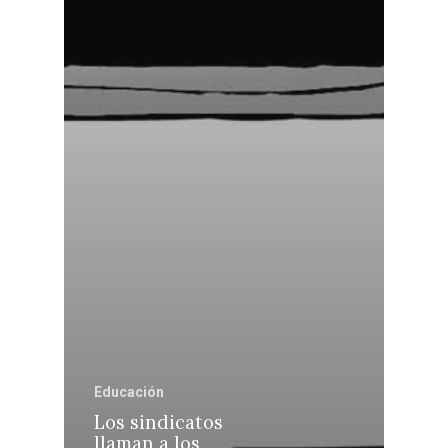
Castilla-La Manch
Educación
Los sindicatos
Toledo
Sanidad
llaman a los