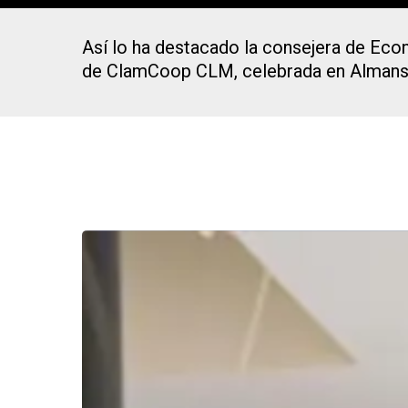
Así lo ha destacado la consejera de Econ
de ClamCoop CLM, celebrada en Alman
Presiona Intro para buscar o ESC para cerrar