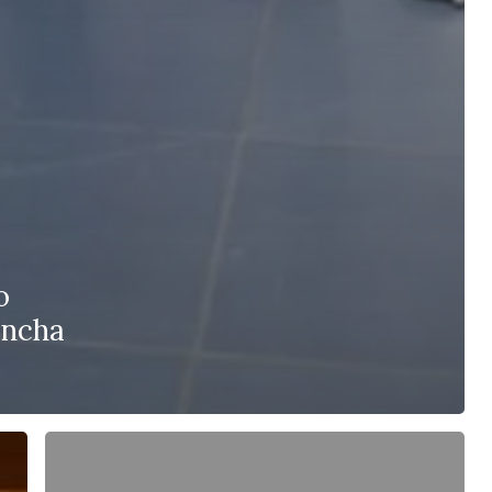
o
ancha