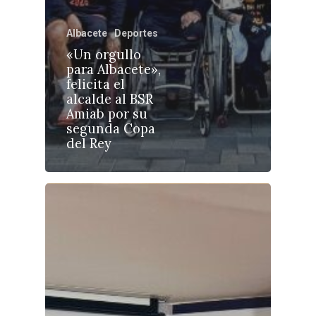
Albacete
Deportes
«Un orgullo
para Albacete»,
Castilla-La Manch
felicita el
Toledo
Sanidad
alcalde al BSR
Amiab por su
Ciudad Real
Economía
segunda Copa
del Rey
Albacete
Educación
Cuenca
Cultura
Guadalajara
Deportes
Talavera
Sucesos
Medio Ambiente
Planeta Rural