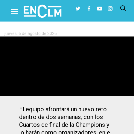
Etiqueta:
Copa
del
Rey
jueves, 6 de agosto de 2026
Presiona Intro para buscar o ESC para cerrar
«Un orgullo para Albacete», felicita el
alcalde al BSR Amiab por su segunda
Copa del Rey
El equipo afrontará un nuevo reto
dentro de dos semanas, con los
Cuartos de final de la Champions y
lo harán como organizadores, en el