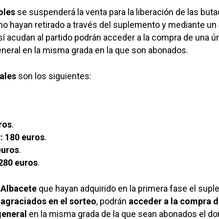
oles
se suspenderá la venta para la liberación de las but
no hayan retirado a través del suplemento y mediante un
í acudan al partido podrán acceder a la compra de una ú
eneral en la misma grada en la que son abonados.
ales
son los siguientes:
ros
.
: 180 euros
.
euros
.
 280 euros
.
 Albacete
que hayan adquirido en la primera fase el supl
n
agraciados en el sorteo
, podrán
acceder a la compra d
general
en la misma grada de la que sean abonados el d