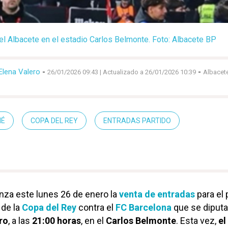
el Albacete en el estadio Carlos Belmonte. Foto: Albacete BP
Elena Valero
-
-
26/01/2026 09:43
| Actualizado a 26/01/2026 10:39
Albacet
IÉ
COPA DEL REY
ENTRADAS PARTIDO
za este lunes 26 de enero la
venta de entradas
para el 
 de la
Copa del Rey
contra el
FC Barcelona
que se diputa
ro
, a las
21:00 horas
, en el
Carlos Belmonte
. Esta vez,
el