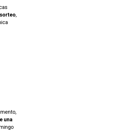
acas
sorteo
,
nica
emento,
e una
omingo