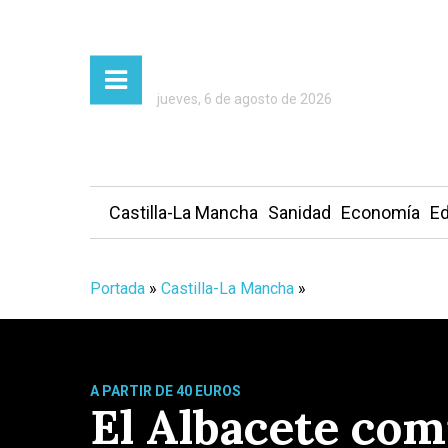
jueves, 6 de agosto de 2026
Castilla-La Mancha
Sanidad
Economía
Ed
Portada
»
Castilla-La Mancha
»
A PARTIR DE 40 EUROS
El Albacete com