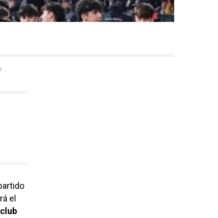
e
partido
rá el
 club