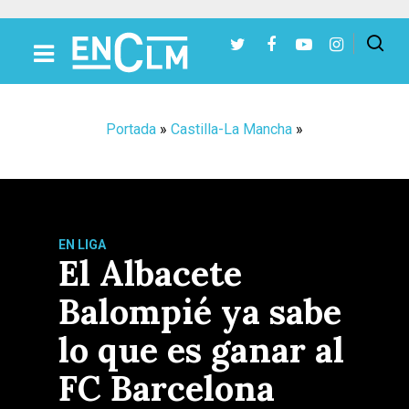
Presiona Intro para buscar o ESC para cerrar
Portada
»
Castilla-La Mancha
»
EN LIGA
El Albacete
Balompié ya sabe
lo que es ganar al
FC Barcelona