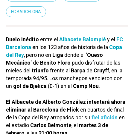
FC BARCELONA
Duelo inédito
entre el
Albacete Balompié
y el
FC
Barcelona
en los 123 años de historia de la
Copa
del Rey
, pero no en
Liga
donde el ‘
Queso
Mecánico
‘ de
Benito Floro
pudo disfrutar de las
mieles del
triunfo
frente al
Barça
de
Cruyff
, en la
temporada 94/95. Los manchegos vencieron con
un
gol de Bjelica
(0-1) en el
Camp Nou
.
El Albacete de Alberto González intentará ahora
eliminar al Barcelona de Flick
en cuartos de final
de la Copa del Rey arropados por su
fiel afición
en
el estadio
Carlos Belmonte
, el
martes 3 de
febrero
, a las
21:00 horas
.