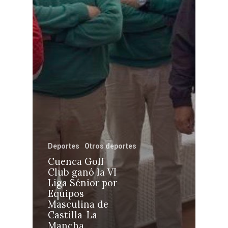
Castilla-La Manch
Toledo
Sanidad
Ciudad Real
Economía
Albacete
Educación
Cuenca
Cultura
Guadalajara
Deportes
Talavera
Sucesos
Medio Ambiente
Deportes
Otros deportes
Cuenca Golf
Planeta Rural
Club ganó la VI
Liga Sénior por
Especiales
Equipos
Masculina de
Política
Castilla-La
Galerías
Mancha