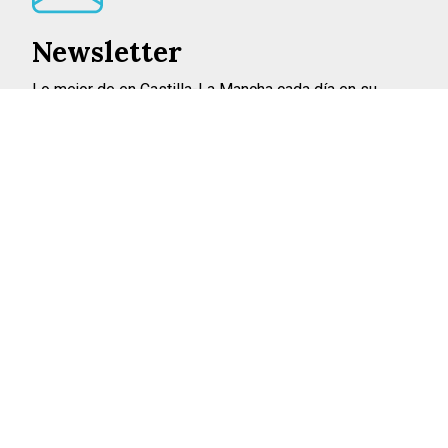
Newsletter
Lo mejor de en Castilla-La Mancha cada día en su
correo
INSCRIBIRME
©2026 ENCASTILLALAMANCHA.ES
AVISO LEGAL
POLÍTICA DE PRIVACIDAD