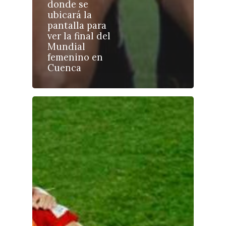
donde se
ubicará la
pantalla para
ver la final del
Castilla-La Manch
Mundial
Toledo
femenino en
Sanidad
Cuenca
Ciudad Real
Economía
Albacete
Educación
Cuenca
Cultura
Guadalajara
Deportes
Talavera
Sucesos
Medio Ambiente
Planeta Rural
Especiales