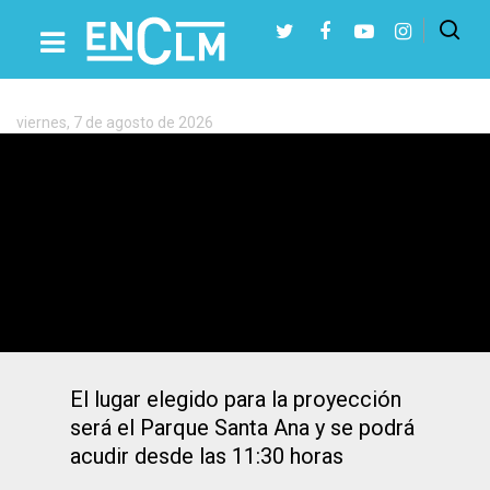
Etiqueta:
Dario
Dolz
viernes, 7 de agosto de 2026
Presiona Intro para buscar o ESC para cerrar
Ya se conoce donde se ubicará la
pantalla para ver la final del Mundial
femenino en Cuenca
El lugar elegido para la proyección
será el Parque Santa Ana y se podrá
acudir desde las 11:30 horas