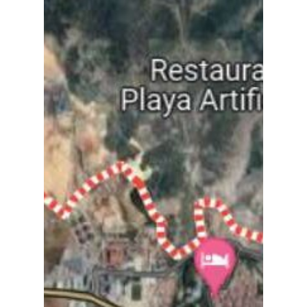
Medio Ambiente
Planeta Rural
Especiales
Política
Galerías