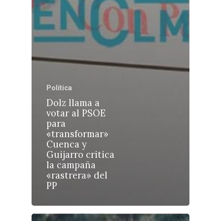
Castilla-La Manch
Política
Toledo
Sanidad
Dolz llama a
votar al PSOE
Ciudad Real
Economía
para
«transformar»
Albacete
Educación
Cuenca y
Cuenca
Guijarro critica
Cultura
la campaña
Guadalajara
«rastrera» del
Deportes
Talavera
PP
Sucesos