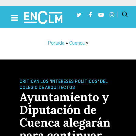
Presiona Intro para buscar o ESC para cerrar
Portada
»
Cuenca
»
CRITICAN LOS "INTERESES POLÍTICOS" DEL
COLEGIO DE ARQUITECTOS
Ayuntamiento y
Diputación de
Cuenca alegarán
para continuar