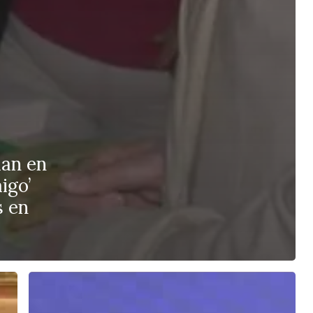
lan en
igo’
s en