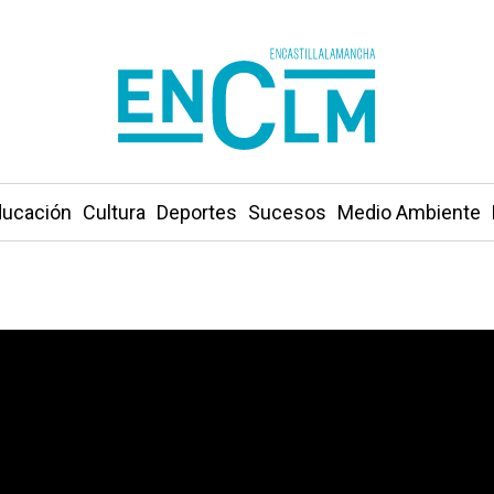
ucación
Cultura
Deportes
Sucesos
Medio Ambiente
el ‘Proyecto Arraigo’ ha asentado a 265 personas en la p