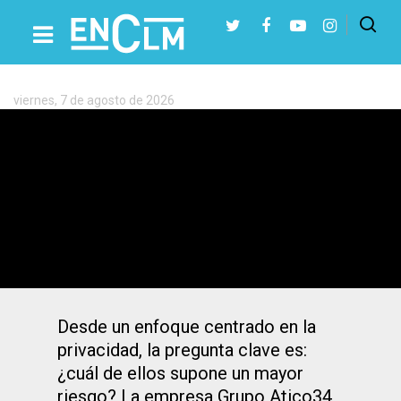
Etiqueta:
Datos
viernes, 7 de agosto de 2026
Presiona Intro para buscar o ESC para cerrar
DeepSeek vs ChatGPT. ¿Quién supone
mayor riesgo para la protección de
datos?
Desde un enfoque centrado en la
privacidad, la pregunta clave es:
¿cuál de ellos supone un mayor
riesgo? La empresa Grupo Atico34,