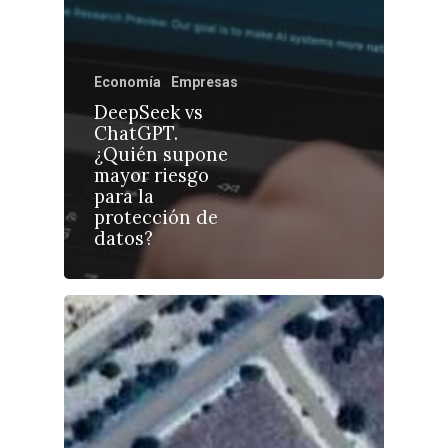
Economía
Empresas
DeepSeek vs
Castilla-La Manch
ChatGPT.
Toledo
Sanidad
¿Quién supone
mayor riesgo
Ciudad Real
Economía
para la
protección de
Albacete
Educación
datos?
Cuenca
Cultura
Guadalajara
Deportes
Talavera
Sucesos
Medio Ambiente
Planeta Rural