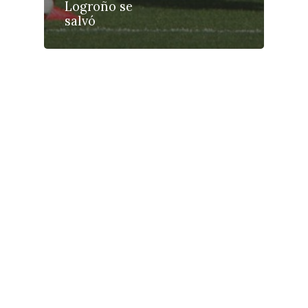
Galerías
Logroño se
salvó