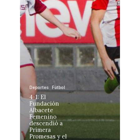
Castilla-La Manch
Toledo
Sanidad
Ciudad Real
Economía
Albacete
Educación
Cuenca
Cultura
Guadalajara
Deportes
Talavera
Sucesos
Deportes
Fútbol
Medio Ambiente
4-1: El
Fundación
Planeta Rural
Albacete
Femenino
Especiales
descendió a
Política
Primera
Promesas y el