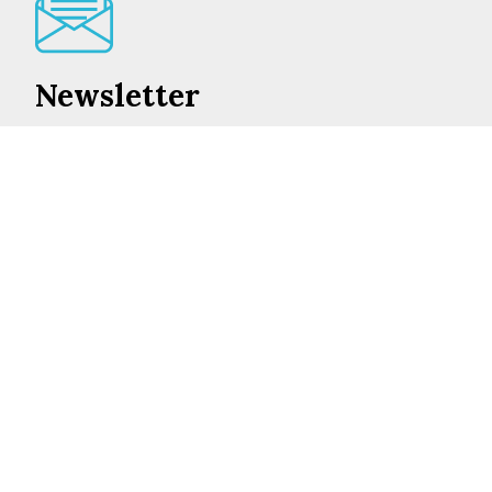
Newsletter
Lo mejor de en Castilla-La Mancha cada día en su
correo
INSCRIBIRME
©2026 ENCASTILLALAMANCHA.ES
AVISO LEGAL