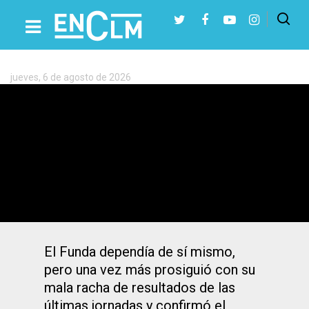
Etiqueta:
EDF
Logroño
Femenino
jueves, 6 de agosto de 2026
Presiona Intro para buscar o ESC para cerrar
4-1: El Fundación Albacete Femenino
descendió a Primera Promesas y el
Logroño se salvó
El Funda dependía de sí mismo,
pero una vez más prosiguió con su
mala racha de resultados de las
últimas jornadas y confirmó el