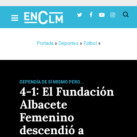
Presiona Intro para buscar o ESC para cerrar
Portada
»
Deportes
»
Fútbol
»
DEPENDÍA DE SÍ MISMO PERO...
4-1: El Fundación
Albacete
Femenino
descendió a