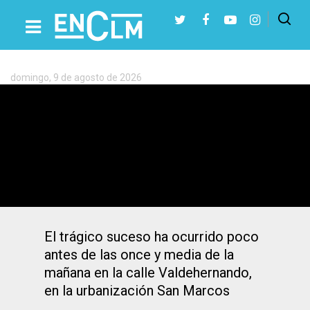
Etiqueta:
El
Viso
de
domingo, 9 de agosto de 2026
San
Presiona Intro para buscar o ESC para cerrar
Juan
El Viso de San Juan: muere un hombre
de 70 años atropellado por un camión
El trágico suceso ha ocurrido poco
antes de las once y media de la
mañana en la calle Valdehernando,
en la urbanización San Marcos