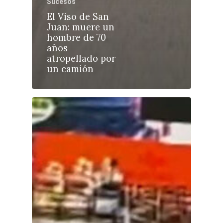
Sucesos
El Viso de San
Juan: muere un
Castilla-La Manch
hombre de 70
años
Toledo
Sanidad
atropellado por
un camión
Ciudad Real
Economía
Albacete
Educación
Cuenca
Cultura
Guadalajara
Deportes
Talavera
Sucesos
Medio Ambiente
Planeta Rural
Especiales