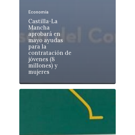
Economía
Castilla-La
Mancha
aprobará en
Castilla-La Manch
mayo ayudas
Toledo
Sanidad
para la
contratación de
Ciudad Real
Economía
jóvenes (8
millones) y
Albacete
Educación
mujeres
Cuenca
Cultura
Guadalajara
Deportes
Talavera
Sucesos
Medio Ambiente
Planeta Rural