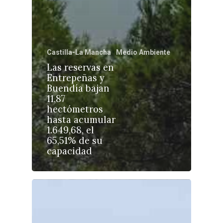
Castilla-La Mancha
Medio Ambiente
Las reservas en
Castilla-La Manch
Entrepeñas y
Toledo
Sanidad
Buendía bajan
11,87
Ciudad Real
Economía
hectómetros
hasta acumular
Albacete
Educación
1.649,68, el
Cuenca
65,51% de su
Cultura
capacidad
Guadalajara
Deportes
Talavera
Sucesos
Medio Ambiente