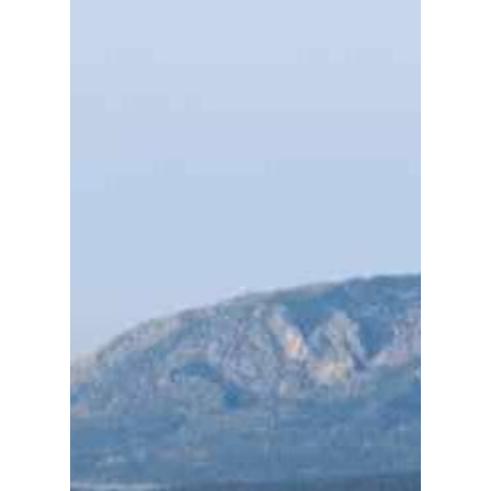
Planeta Rural
Especiales
Política
Galerías