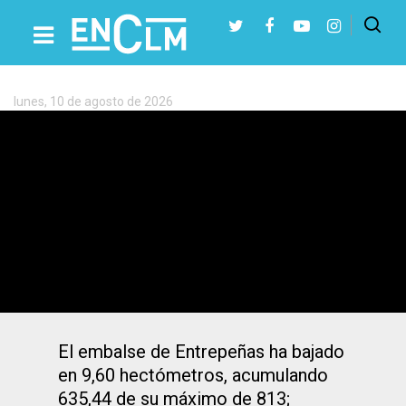
Etiqueta:
Entrepeñas
y
Buendia
lunes, 10 de agosto de 2026
Presiona Intro para buscar o ESC para cerrar
Las reservas en Entrepeñas y Buendía
bajan 11,87 hectómetros hasta
acumular 1.649,68, el 65,51% de su
capacidad
El embalse de Entrepeñas ha bajado
en 9,60 hectómetros, acumulando
635,44 de su máximo de 813;