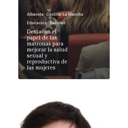
Educación
Cuenca
Cultura
Albacete
Castilla-La Mancha
Guadalajara
Deportes
Educación
Sanidad
Talavera
Destacan el
Sucesos
papel de las
matronas para
Medio Ambiente
mejorar la salud
sexual y
Planeta Rural
reproductiva de
las mujeres
Especiales
Política
Galerías