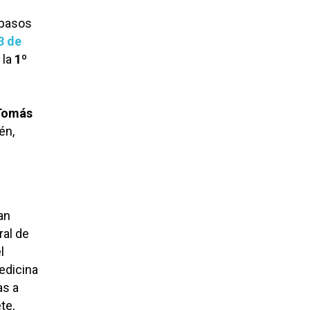
 pasos
3 de
 la
1º
omás
én,
an
ral de
l
edicina
as a
te,