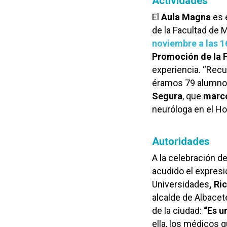
Actividades
El
Aula Magna
es 
de la Facultad de 
noviembre a las 1
Promoción de la 
experiencia. “Recu
éramos 79 alumnos 
Segura
, que
marcó
neuróloga en el Ho
Autoridades
A la celebración d
acudido el expresi
Universidades
, Ri
alcalde de Albacet
de la ciudad:
“Es u
ella, los médicos 