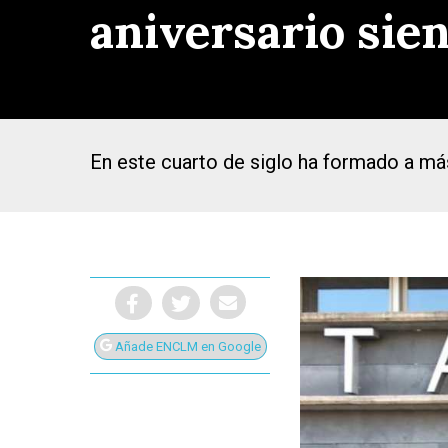
aniversario sien
En este cuarto de siglo ha formado a m
Añade ENCLM en Google
Presiona Intro para buscar o ESC para cerrar