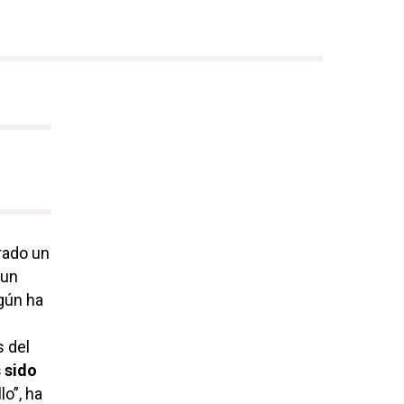
rado un
 un
gún ha
s del
 sido
o”, ha