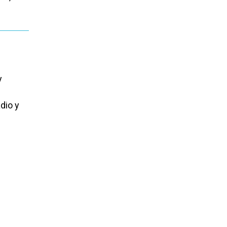
y
dio y