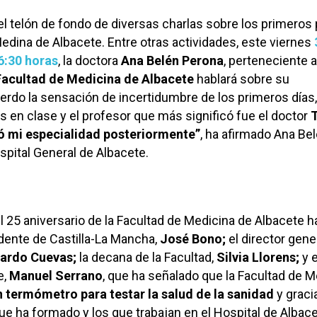
el telón de fondo de diversas charlas sobre los primeros
Medina de Albacete. Entre otras actividades, este viernes
6:30 horas
, la doctora
Ana Belén Perona
, perteneciente a
Facultad de Medicina de Albacete
hablará sobre su
erdo la sensación de incertidumbre de los primeros días,
en clase y el profesor que más significó fue el doctor
T
 mi especialidad posteriormente”
, ha afirmado Ana Bel
spital General de Albacete.
el 25 aniversario de la Facultad de Medicina de Albacete h
dente de Castilla-La Mancha,
José Bono;
el director gene
cardo Cuevas;
la decana de la Facultad,
Silvia Llorens;
y e
e,
Manuel Serrano
, que ha señalado que la Facultad de M
n termómetro para testar la salud de la sanidad
y graci
que ha formado y los que trabajan en el Hospital de Albace