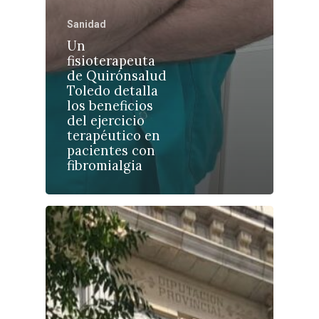
Educación
Cuenca
Sanidad
Cultura
Guadalajara
Un
Deportes
fisioterapeuta
Talavera
de Quirónsalud
Sucesos
Toledo detalla
los beneficios
Medio Ambiente
del ejercicio
terapéutico en
Planeta Rural
pacientes con
fibromialgia
Especiales
Política
Galerías