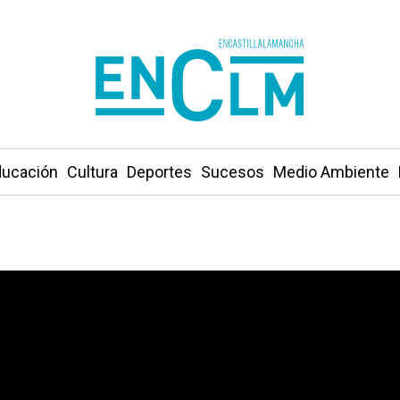
ucación
Cultura
Deportes
Sucesos
Medio Ambiente
fiestas del toledano barrio de San Antón