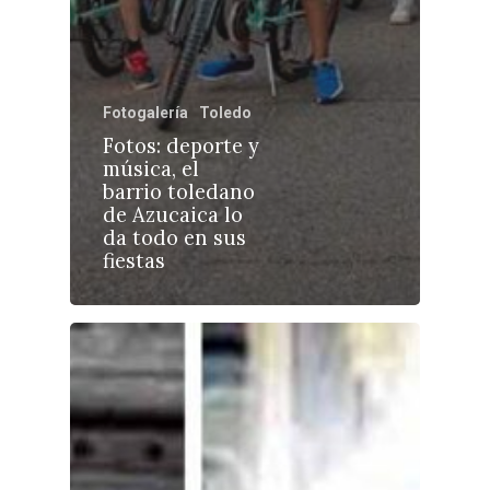
Fotogalería
Toledo
Castilla-La Manch
Fotos: deporte y
Toledo
Sanidad
música, el
barrio toledano
Ciudad Real
Economía
de Azucaica lo
da todo en sus
Albacete
Educación
fiestas
Cuenca
Cultura
Guadalajara
Deportes
Talavera
Sucesos
Medio Ambiente
Planeta Rural