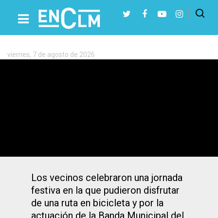
Etiqueta:
fiestas
viernes, 7 de agosto de 2026
Presiona Intro para buscar o ESC para cerrar
Fotos: deporte y música, el barrio
toledano de Azucaica lo da todo en sus
fiestas
Los vecinos celebraron una jornada
festiva en la que pudieron disfrutar
de una ruta en bicicleta y por la
actuación de la Banda Municipal del